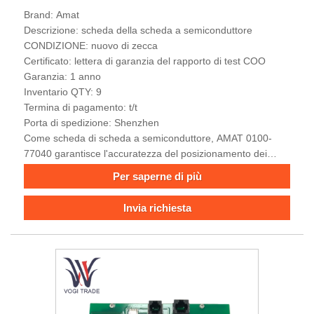
Brand: Amat
Descrizione: scheda della scheda a semiconduttore
CONDIZIONE: nuovo di zecca
Certificato: lettera di garanzia del rapporto di test COO
Garanzia: 1 anno
Inventario QTY: 9
Termina di pagamento: t/t
Porta di spedizione: Shenzhen
Come scheda di scheda a semiconduttore, AMAT 0100-
77040 garantisce l'accuratezza del posizionamento dei
wafer durante il trasferimento ad alta velocità e garantisce
Per saperne di più
l'affidabilità della sigillatura del vuoto attraverso la
regolazione dinamica della pressione dell'aria chiusa e la
Invia richiesta
risposta del segnale a livello millisecondo.