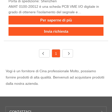
Porta di spedizione: Shenzhen
AMAT 0100-20012 è una scheda PCB VME I/O digitale in
grado di ottenere l'isolamento del segnale e
un'amplificazione precisa per garantire una trasmissione di
Per saperne di più
dati stabile in ambienti ad alto rumore.
Invia richiesta
1
Vogi è un fornitore di Cina professionale Molto, possiamo
fornire prodotti di alta qualità. Benvenuti ad acquistare prodotti
dalla nostra azienda.
CONTATTACI