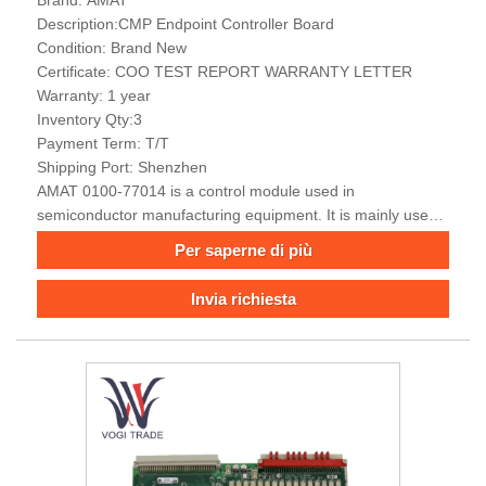
Description:CMP Endpoint Controller Board
Condition: Brand New
Certificate: COO TEST REPORT WARRANTY LETTER
Warranty: 1 year
Inventory Qty:3
Payment Term: T/T
Shipping Port: Shenzhen
AMAT 0100-77014 is a control module used in
semiconductor manufacturing equipment. It is mainly used
for signal processing, system communication and process
Per saperne di più
monitoring. It is integrated into the AMAT equipment
platform to ensure stability and real-time performance.
Invia richiesta