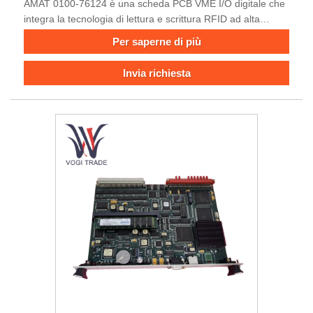
AMAT 0100-76124 è una scheda PCB VME I/O digitale che
integra la tecnologia di lettura e scrittura RFID ad alta
temperatura per ottenere il monitoraggio in tempo reale e la
Per saperne di più
raccolta di dati di veicoli o wafer nel processo di produzione.
Invia richiesta