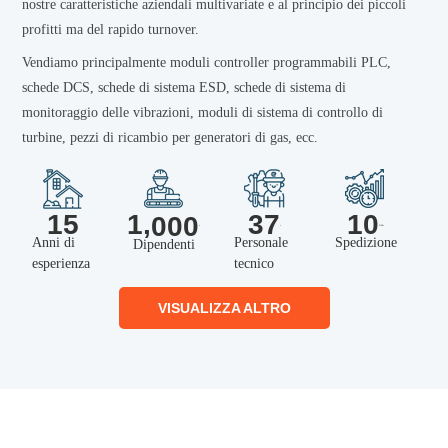
nostre caratteristiche aziendali multivariate e al principio dei piccoli
profitti ma del rapido turnover.
Vendiamo principalmente moduli controller programmabili PLC,
schede DCS, schede di sistema ESD, schede di sistema di
monitoraggio delle vibrazioni, moduli di sistema di controllo di
turbine, pezzi di ricambio per generatori di gas, ecc.
1,
15
37
10
0
00
+
GW+
+
Anni di
Personale
Spedizione
Dipendenti
esperienza
tecnico
VISUALIZZA ALTRO