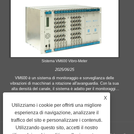
Sistema VM600 Vibro-Meter
2025/06/25
VM600 è un sistema di monitoraggio e sorveglianza delle
vibrazioni di macchinari a rotazione all'avanguardia. Con la sua
alta densità del canale, il sistema è adatto per il monitoraggio
delle applicazioni con un gran numero di punti di misurazione,
X
come macchine complete e installazioni complesse.
Utilizziamo i cookie per offrirti una migliore
esperienza di navigazione, analizzare il
traffico del sito e personalizzare i contenuti.
Utilizzando questo sito, accetti il ​​nostro