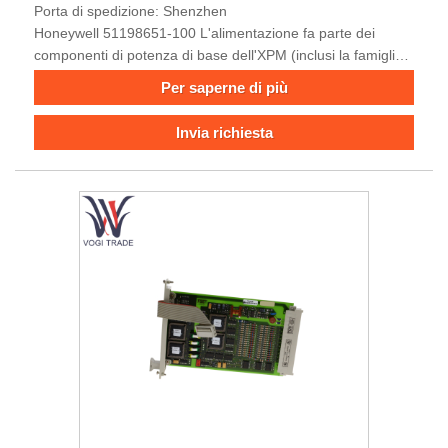
Porta di spedizione: Shenzhen
Honeywell 51198651-100 L'alimentazione fa parte dei
componenti di potenza di base dell'XPM (inclusi la famiglia
di sistemi PM/APM/HPM), sostituendo l'alimentazione nera
Per saperne di più
più antica (51109456-200) e precedenti alimentatori
d'argento (ad es. 51109684-100/300, 51198947-100).
Invia richiesta
Progettato per migliorare la stabilità e la durata dei sistemi
di alimentazione XPM, garantisce energia continua, I/O e
PMIO remoti nel controllo dei processi industriali.