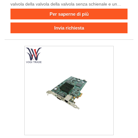
valvola della valvola della valvola senza schienale e un
attuatore elettrico con un riscaldatore. Il corpo della valvola
Per saperne di più
è realizzato in metallo resistente alla corrosione ed è adatto
per diametri che vanno da DN50 a DN1000. È ideale per la
Invia richiesta
regolazione e la commutazione del controllo nei sistemi
idrici, condotte a vapore e mezzi leggermente corrosivi.