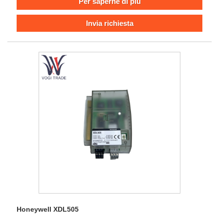
Per saperne di più
affidabilità e flessibilità, è adatto a ambienti industriali duri
come petrolchimici, energia elettrica e metallurgia.
Invia richiesta
Honeywell XDL505