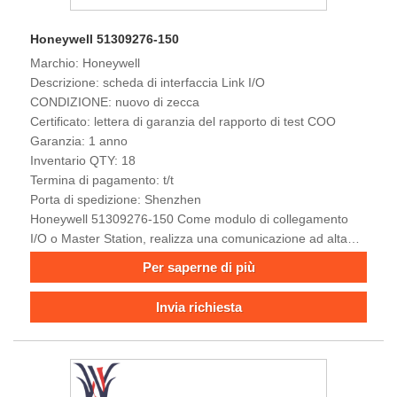
Honeywell 51309276-150
Marchio: Honeywell
Descrizione: scheda di interfaccia Link I/O
CONDIZIONE: nuovo di zecca
Certificato: lettera di garanzia del rapporto di test COO
Garanzia: 1 anno
Inventario QTY: 18
Termina di pagamento: t/t
Porta di spedizione: Shenzhen
Honeywell 51309276-150 Come modulo di collegamento
I/O o Master Station, realizza una comunicazione ad alta
velocità, collega una varietà di sensori e attuatori, fornisce
Per saperne di più
funzioni di acquisizione e controllo dei dati per il sistema,
garantisce una comunicazione stabile e migliora l'efficienza
Invia richiesta
del sistema in ambienti industriali complessi.