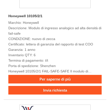
Honeywell 10105/2/1
Marchio: Honeywell
Descrizione: Modulo di ingresso analogico ad alta densità di
fail-safe
CONDIZIONE: nuovo di zecca
Certificato: lettera di garanzia del rapporto di test COO
Garanzia: 1 anno
Inventario QTY: 6
Termina di pagamento: t/t
Porta di spedizione: Shenzhen
Honeywell 10105/2/1 FAIL-SAFE-SAFE Il modulo di
ingresso analogico ad alta densità fa parte di una famiglia di
Per saperne di più
moduli di ingresso progettati per l'acquisizione sicura dei
segnali analogici nel controllo dei processi industriali.
Invia richiesta