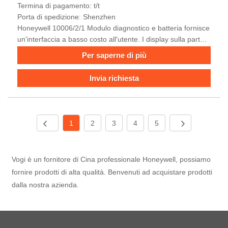
Termina di pagamento: t/t
Porta di spedizione: Shenzhen
Honeywell 10006/2/1 Modulo diagnostico e batteria fornisce
un'interfaccia a basso costo all'utente. I display sulla parte
anteriore del modulo vengono utilizzati per visualizzare i
Per saperne di più
messaggi sui guasti trovati dalle routine diagnostiche. Il
messaggio fornisce tipo, rack e numero di posizione del
Invia richiesta
modulo che si trova difettoso.
1
2
3
4
5
Vogi è un fornitore di Cina professionale Honeywell, possiamo
fornire prodotti di alta qualità. Benvenuti ad acquistare prodotti
dalla nostra azienda.