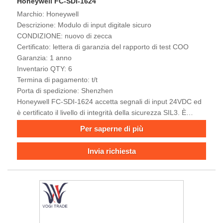
Honeywell FC-SDI-1624
Marchio: Honeywell
Descrizione: Modulo di input digitale sicuro
CONDIZIONE: nuovo di zecca
Certificato: lettera di garanzia del rapporto di test COO
Garanzia: 1 anno
Inventario QTY: 6
Termina di pagamento: t/t
Porta di spedizione: Shenzhen
Honeywell FC-SDI-1624 accetta segnali di input 24VDC ed
è certificato il livello di integrità della sicurezza SIL3. È
dotato di architettura ridondante e un design di insuccesso
Per saperne di più
per mantenerla in uno stato sicuro durante l'evento di
fallimento dei componenti, consentendo l'uso in settori che
Invia richiesta
richiedono un livello di affidabilità ultra-alto. Progettato con
un'architettura modulare, il modulo DIO può facilmente
integrarsi nelle piattaforme Experonon PKS o Safety
Manager di Honeywell e supporta le funzionalità di SWAP a
caldo che rendono possibili la manutenzione e l'espansione
del sistema senza bisogno di interrompere la produzione.