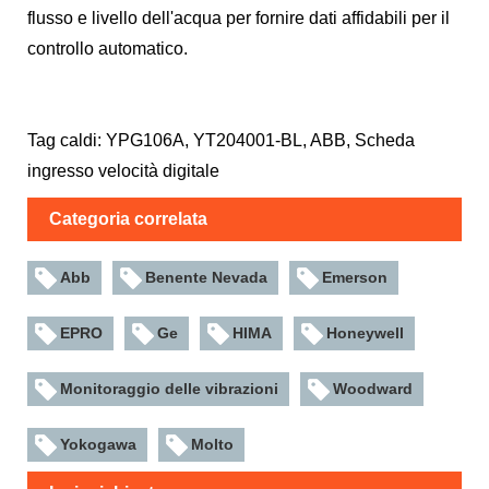
flusso e livello dell'acqua per fornire dati affidabili per il
controllo automatico.
Tag caldi: YPG106A, YT204001-BL, ABB, Scheda
ingresso velocità digitale
Categoria correlata
Abb
Benente Nevada
Emerson
EPRO
Ge
HIMA
Honeywell
Monitoraggio delle vibrazioni
Woodward
Yokogawa
Molto