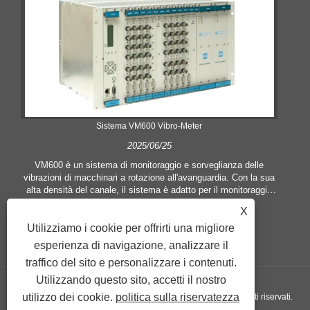
Sistema VM600 Vibro-Meter
2025/06/25
VM600 è un sistema di monitoraggio e sorveglianza delle
vibrazioni di macchinari a rotazione all'avanguardia. Con la sua
alta densità del canale, il sistema è adatto per il monitoraggio
delle applicazioni con un gran numero di punti di misurazione,
X
come macchine complete e installazioni complesse.
Utilizziamo i cookie per offrirti una migliore
esperienza di navigazione, analizzare il
traffico del sito e personalizzare i contenuti.
Utilizzando questo sito, accetti il ​​nostro
utilizzo dei cookie.
politica sulla riservatezza
Copyright © 2024 Vogi ​​International Trading Co., Ltd. Tutti i diritti riservati.