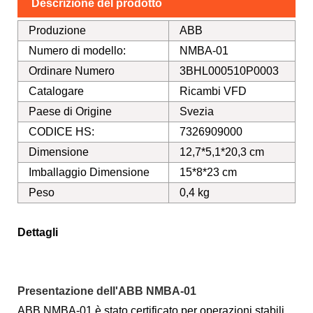
Descrizione del prodotto
Produzione
ABB
Numero di modello:
NMBA-01
Ordinare Numero
3BHL000510P0003
Catalogare
Ricambi VFD
Paese di Origine
Svezia
CODICE HS:
7326909000
Dimensione
12,7*5,1*20,3 cm
Imballaggio Dimensione
15*8*23 cm
Peso
0,4 kg
Dettagli
Presentazione dell'ABB NMBA-01
ABB NMBA-01 è stato certificato per operazioni stabili