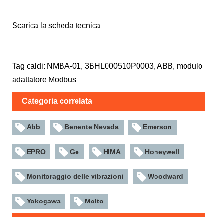
Scarica la scheda tecnica
Tag caldi: NMBA-01, 3BHL000510P0003, ABB, modulo
adattatore Modbus
Categoria correlata
Abb
Benente Nevada
Emerson
EPRO
Ge
HIMA
Honeywell
Monitoraggio delle vibrazioni
Woodward
Yokogawa
Molto