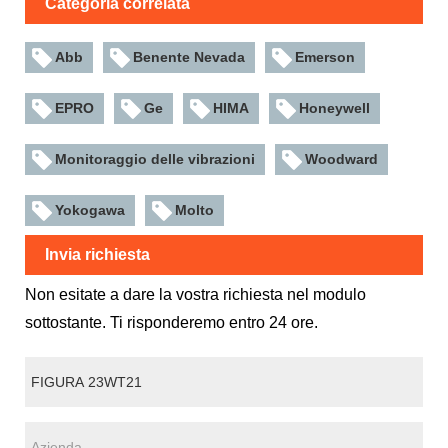
Categoria correlata
Abb
Benente Nevada
Emerson
EPRO
Ge
HIMA
Honeywell
Monitoraggio delle vibrazioni
Woodward
Yokogawa
Molto
Invia richiesta
Non esitate a dare la vostra richiesta nel modulo
sottostante. Ti risponderemo entro 24 ore.