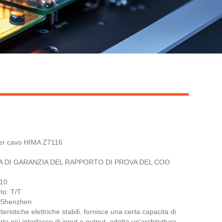
Live
per cavo HIMA Z7116
TERA DI GARANZIA DEL RAPPORTO DI PROVA DEL COO
 10
to: T/T
: Shenzhen
ristiche elettriche stabili, fornisce una certa capacità di
ta più interfacce di input e output, adotta un'architettura