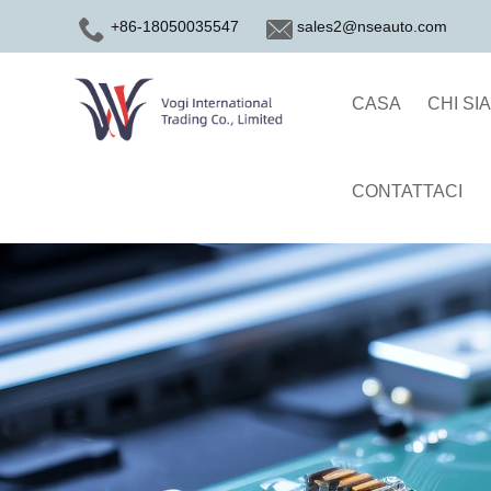
+86-18050035547
sales2@nseauto.com
CASA
CHI SI
CONTATTACI