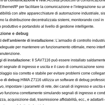
ni di comunicazione e rete:
Accetta protocolli di comunicazio
thernet/IP per facilitare la comunicazione e l'integrazione su
tibilità con altre apparecchiature di automazione industriale, 
ano la distribuzione decentralizzata sistemi, monitorando così 
produttivo e portandolo al livello di gestione intelligente.
azione e debug
i dell'ambiente di installazione:
L'armadio di controllo indust
adeguate per mantenere un funzionamento ottimale, meno interfe
anutenzione.
 di installazione:
Il SAV7116 può essere installato saldamente 
del segnale di ingresso e uscita e il cavo di comunicazione sono
blaggio sia corretto e stabile per evitare problemi come collegamen
o di debug:
HIMA Z7116 utilizza un software di debug profession
vo, impostare i parametri di rete, dei canali di ingresso e uscita 
ivo funziona correttamente simulando segnali di ingresso e condizi
zza, acquisizione dati, trasmissione affidabilità, ecc., e adattarli