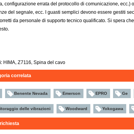
a, configurazione errata del protocollo di comunicazione, ecc.) o
enze del segnale, ecc. I guasti semplici devono essere gestiti s
orretti da personale di supporto tecnico qualificato. Si spera c
esto.
i: HIMA, Z7116, Spina del cavo
oria correlata
Benente Nevada
Emerson
EPRO
Ge
toraggio delle vibrazioni
Woodward
Yokogawa
 richiesta