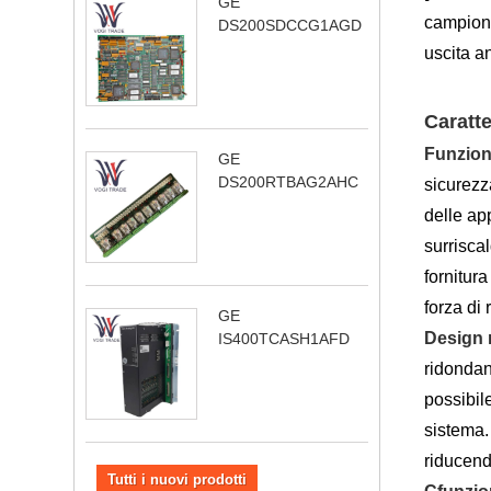
GE
campiona
DS200SDCCG1AGD
uscita an
Caratte
Funzione
GE
DS200RTBAG2AHC
sicurezza
delle ap
surrisca
fornitura
forza di
GE
Design r
IS400TCASH1AFD
ridondan
possibil
sistema.
riducendo
Tutti i nuovi prodotti