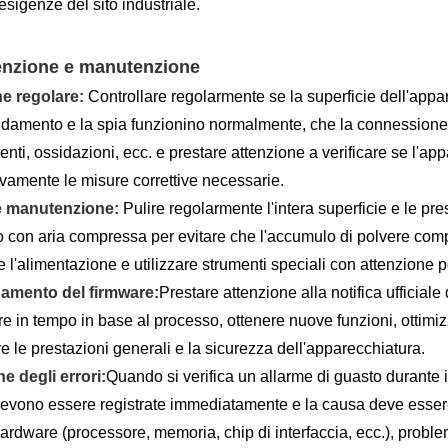
 esigenze del sito industriale.
nzione e manutenzione
ne regolare:
Controllare regolarmente se la superficie dell'appa
eddamento e la spia funzionino normalmente, che la connessione 
enti, ossidazioni, ecc. e prestare attenzione a verificare se l'ap
vamente le misure correttive necessarie.
 e manutenzione:
Pulire regolarmente l'intera superficie e le p
 o con aria compressa per evitare che l'accumulo di polvere comp
 l'alimentazione e utilizzare strumenti speciali con attenzione pe
amento del firmware:
Prestare attenzione alla notifica ufficia
are in tempo in base al processo, ottenere nuove funzioni, ottimi
re le prestazioni generali e la sicurezza dell'apparecchiatura.
e degli errori:
Quando si verifica un allarme di guasto durante 
evono essere registrate immediatamente e la causa deve essere v
ardware (processore, memoria, chip di interfaccia, ecc.), probl