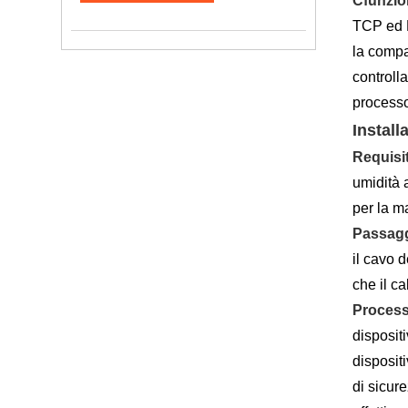
C
funzio
TCP ed E
la compa
controll
processo 
Install
Requisit
umidità 
per la m
Passaggi
il cavo 
che il ca
Process
dispositi
disposit
di sicure