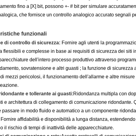
mento fino a [X] bit, possono +- # bit per simulare accuratamen
alogica, che fornisce un controllo analogico accurato segnali per 
ristiche funzionali
 di controllo di sicurezza:
Fornire agli utenti la programmazion
 flessibili e complesse in base ai requisiti di sicurezza dei siti i
parecchiature dell'intero processo produttivo attraverso programm
ldamento, sovratensione e altri guasti ; la funzione di sicurezza 
 di mezzi pericolosi, il funzionamento dell'allarme e altre misure
 reazione.
idondante e tollerante ai guasti:
Ridondanza multipla con dopp
ti e architettura di collegamento di comunicazione ridondante.
e passare in modo fluido e automatico a un componente ridondan
 Fornire affidabilità e disponibilità a lunga distanza, estendendo
 il rischio di tempi di inattività delle apparecchiature.