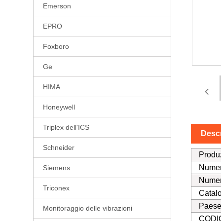
Emerson
EPRO
Foxboro
Ge
HIMA
Honeywell
Triplex dell'ICS
Descr
Schneider
Produ
Numer
Siemens
Numer
Triconex
Catal
Paese 
Monitoraggio delle vibrazioni
CODI