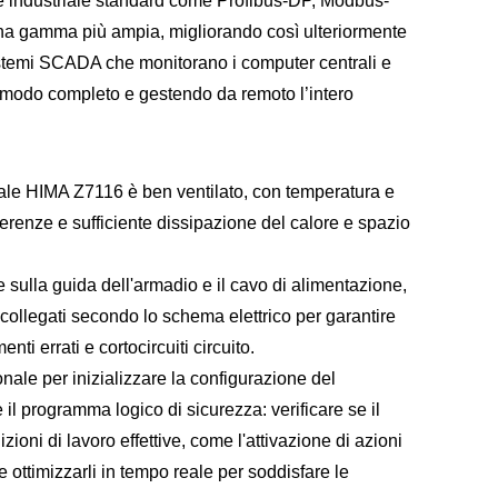
ne industriale standard come Profibus-DP, Modbus-
 una gamma più ampia, migliorando così ulteriormente
sistemi SCADA che monitorano i computer centrali e
in modo completo e gestendo da remoto l’intero
riale HIMA Z7116 è ben ventilato, con temperatura e
renze e sufficiente dissipazione del calore e spazio
sulla guida dell'armadio e il cavo di alimentazione,
 collegati secondo lo schema elettrico per garantire
ti errati e cortocircuiti circuito.
ale per inizializzare la configurazione del
e il programma logico di sicurezza: verificare se il
oni di lavoro effettive, come l'attivazione di azioni
 e ottimizzarli in tempo reale per soddisfare le