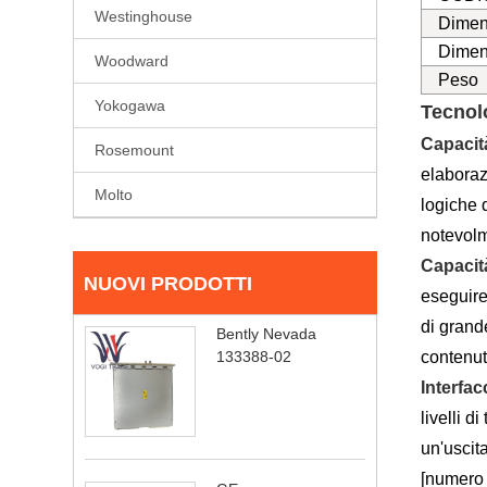
Westinghouse
Dimen
Dimens
Woodward
Peso
Yokogawa
Tecnol
Capacit
Rosemount
elaboraz
Molto
logiche 
notevolm
Capacit
NUOVI PRODOTTI
eseguire
di grande
Bently Nevada
contenuti
133388-02
Interfac
livelli 
un'uscit
[numero 