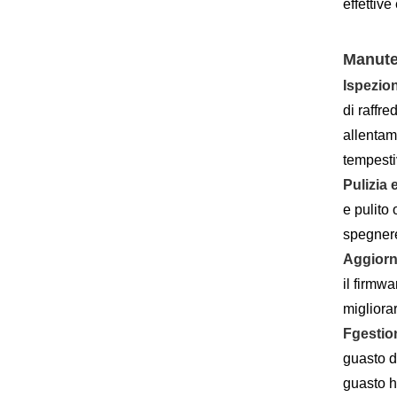
effettive
Manute
Ispezio
di raffr
allentam
tempesti
Pulizia
e pulito
spegnere
Aggiorn
il firmw
migliora
F
gestion
guasto d
guasto h