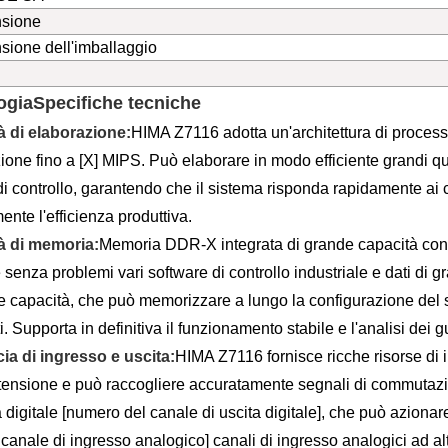
sione
ione dell'imballaggio
ogia
Specifiche tecniche
à di elaborazione:
HIMA Z7116 adotta un'architettura di process
ione fino a [X] MIPS. Può elaborare in modo efficiente grandi qu
di controllo, garantendo che il sistema risponda rapidamente ai 
ente l'efficienza produttiva.
à di memoria:
Memoria DDR-X integrata di grande capacità con u
 senza problemi vari software di controllo industriale e dati di 
 capacità, che può memorizzare a lungo la configurazione del siste
. Supporta in definitiva il funzionamento stabile e l'analisi dei g
cia di ingresso e uscita:
HIMA Z7116 fornisce ricche risorse di in
di tensione e può raccogliere accuratamente segnali di commuta
a digitale [numero del canale di uscita digitale], che può azionar
canale di ingresso analogico] canali di ingresso analogici ad al