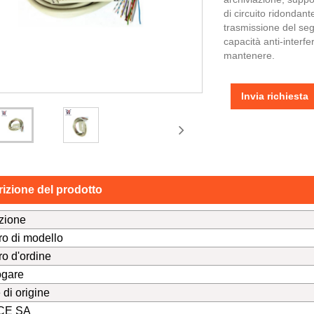
di circuito ridondant
trasmissione del seg
capacità anti-interfe
mantenere.
Invia richiesta
izione del prodotto
zione
o di modello
o d'ordine
ogare
di origine
CE SA