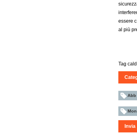
sicurezz
interfer
essere c
al più pr
Tag cald
Categ
Abb
Moni
Invia