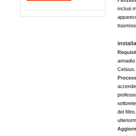
Funzion
inclusi 
apparecc
trasmiss
Install
Requisit
armadio 
Celsius.
Process
accender
professi
sottorete
del filt
ulterior
Aggiorn