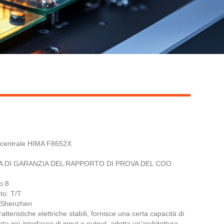
Live
 centrale HIMA F8652X
TERA DI GARANZIA DEL RAPPORTO DI PROVA DEL COO
o:8
to: T/T
: Shenzhen
teristiche elettriche stabili, fornisce una certa capacità di
ta più interfacce di input e output, adotta un'architettura