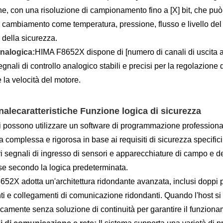
ne, con una risoluzione di campionamento fino a [X] bit, che può
 cambiamento come temperatura, pressione, flusso e livello del l
o della sicurezza.
analogica:
HIMA F8652X dispone di [numero di canali di uscita an
egnali di controllo analogico stabili e precisi per la regolazione
 la velocità del motore.
nale
caratteristiche Funzione logica di sicurezza
ti possono utilizzare un software di programmazione professional
 complessa e rigorosa in base ai requisiti di sicurezza specifici 
ri segnali di ingresso di sensori e apparecchiature di campo e 
se secondo la logica predeterminata.
52X adotta un'architettura ridondante avanzata, inclusi doppi p
ti e collegamenti di comunicazione ridondanti. Quando l'host s
camente senza soluzione di continuità per garantire il funzioname