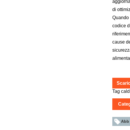
aggiorna
di ottimi
Quando v
codice di
riferime
cause de
sicurezz
alimenta
Scari
Tag cald
Categ
Abb