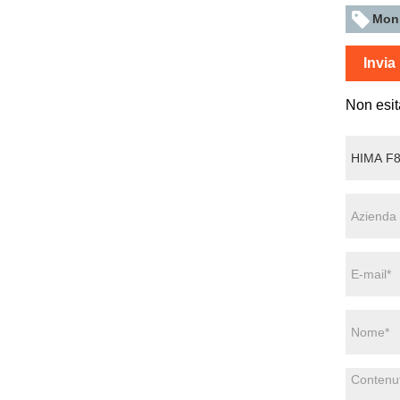
Moni
Invia
Non esit