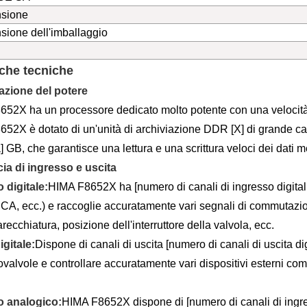
sione
ione dell'imballaggio
iche tecniche
azione del potere
52X ha un processore dedicato molto potente con una velocità
52X è dotato di un'unità di archiviazione DDR [X] di grande capa
 GB, che garantisce una lettura e una scrittura veloci dei dati 
cia di ingresso e uscita
 digitale:
HIMA F8652X ha [numero di canali di ingresso digitali
CA, ecc.) e raccoglie accuratamente vari segnali di commutazio
recchiatura, posizione dell'interruttore della valvola, ecc.
igitale:
Dispone di canali di uscita [numero di canali di uscita di
rovalvole e controllare accuratamente vari dispositivi esterni com
o analogico:
HIMA F8652X dispone di [numero di canali di ingres