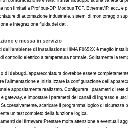
i di comunicazione e rete:
Il sistema supporta una varietà di p
ma non limitati a Profibus-DP, Modbus TCP, Ethernet/IP, ecc., e p
hiature di automazione industriale, sistemi di monitoraggio superi
ione e integrazione fluida dei dati.
azione e messa in servizio
i dell'ambiente di installazione:
HIMA F8652X è meglio installarl
di controllo elettrico a temperatura normale. Solitamente la te
o di debug:
L'apparecchiatura dovrebbe essere completamente 
e l'alimentazione e inizializzare la configurazione dell'apparec
onale appositamente realizzato. Configurare i parametri di rete de
 e gateway, e impostare i parametri dei canali di ingresso e uscit
ro. Successivamente, scaricare il programma logico di sicurezza p
mente un test completo della funzione logica.
amenti del firmware:
Prestare molta attenzione a eventuali ag