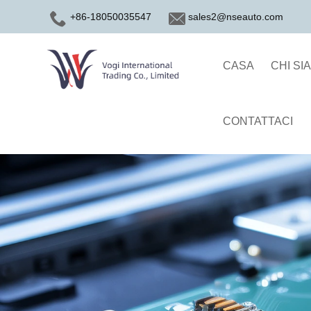
+86-18050035547
sales2@nseauto.com
CASA
CHI SI
CONTATTACI