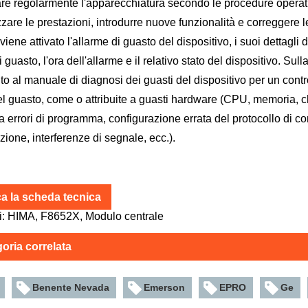
re regolarmente l'apparecchiatura secondo le procedure operati
zzare le prestazioni, introdurre nuove funzionalità e correggere l
iene attivato l'allarme di guasto del dispositivo, i suoi dettagli
 guasto, l'ora dell'allarme e il relativo stato del dispositivo. Sul
nto al manuale di diagnosi dei guasti del dispositivo per un cont
l guasto, come o attribuite a guasti hardware (CPU, memoria, chip
a errori di programma, configurazione errata del protocollo di com
zione, interferenze di segnale, ecc.).
ca la scheda tecnica
i: HIMA, F8652X, Modulo centrale
oria correlata
Benente Nevada
Emerson
EPRO
Ge