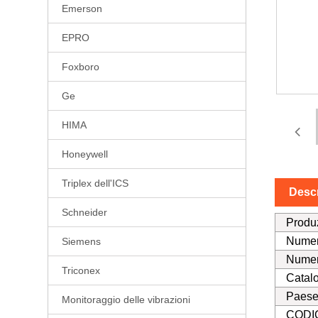
Emerson
EPRO
Foxboro
Ge
HIMA
Honeywell
Triplex dell'ICS
Descr
Schneider
Produ
Numer
Siemens
Numer
Triconex
Catal
Paese 
Monitoraggio delle vibrazioni
CODI