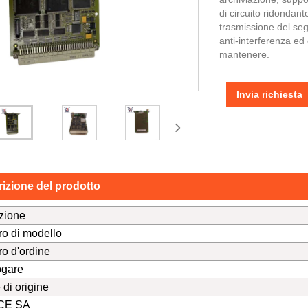
di circuito ridondant
trasmissione del segn
anti-interferenza ed 
mantenere.
Invia richiesta
izione del prodotto
zione
o di modello
o d'ordine
ogare
di origine
CE SA