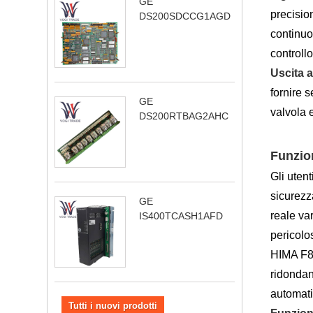
GE
precisio
DS200SDCCG1AGD
continuo
controll
Uscita 
fornire s
GE
valvola e
DS200RTBAG2AHC
Funzio
Gli uten
sicurezza
GE
reale va
IS400TCASH1AFD
pericolo
HIMA F86
ridondan
automati
Tutti i nuovi prodotti