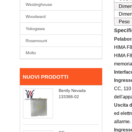
Westinghouse
Dimen
Dimens
Woodward
Peso
Yokogawa
Specif
P
elabor
Rosemount
HIMA F86
Molto
HIMA F86
memoria]
Interfac
NUOVI PRODOTTI
Ingresso
CC, 110 
Bently Nevada
dell'appa
133388-02
Uscita d
ed elett
allarme.
Ingress