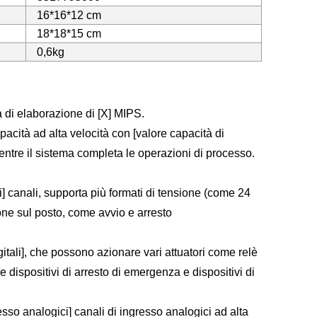
16*16*12 cm
18*18*15 cm
0,6kg
 di elaborazione di [X] MIPS.
cità ad alta velocità con [valore capacità di
mentre il sistema completa le operazioni di processo.
] canali, supporta più formati di tensione (come 24
ne sul posto, come avvio e arresto
gitali], che possono azionare vari attuatori come relè
e dispositivi di arresto di emergenza e dispositivi di
so analogici] canali di ingresso analogici ad alta