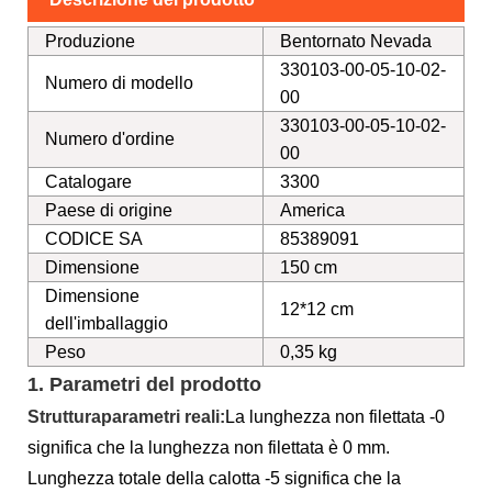
Produzione
Bentornato Nevada
330103-00-05-10-02-
Numero di modello
00
330103-00-05-10-02-
Numero d'ordine
00
Catalogare
3300
Paese di origine
America
CODICE SA
85389091
Dimensione
150 cm
Dimensione
12*12 cm
dell'imballaggio
Peso
0,35 kg
1. Parametri del prodotto
Struttura
parametri reali:
La lunghezza non filettata -0
significa che la lunghezza non filettata è 0 mm.
Lunghezza totale della calotta -5 significa che la