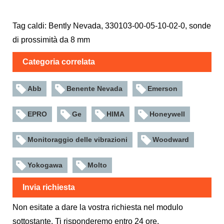
Tag caldi: Bently Nevada, 330103-00-05-10-02-0, sonde
di prossimità da 8 mm
Categoria correlata
Abb
Benente Nevada
Emerson
EPRO
Ge
HIMA
Honeywell
Monitoraggio delle vibrazioni
Woodward
Yokogawa
Molto
Invia richiesta
Non esitate a dare la vostra richiesta nel modulo
sottostante. Ti risponderemo entro 24 ore.