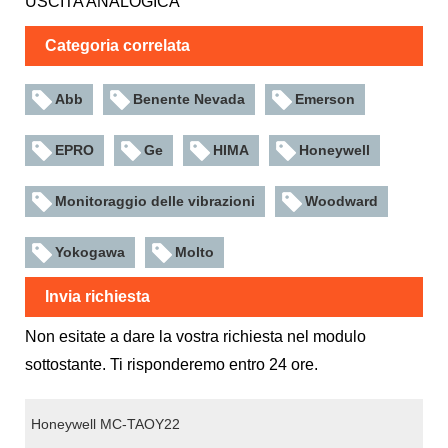
USCITA ANALOGICA
Categoria correlata
Abb
Benente Nevada
Emerson
EPRO
Ge
HIMA
Honeywell
Monitoraggio delle vibrazioni
Woodward
Yokogawa
Molto
Invia richiesta
Non esitate a dare la vostra richiesta nel modulo
sottostante. Ti risponderemo entro 24 ore.