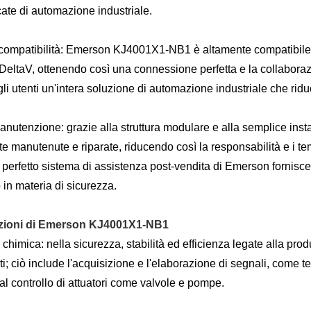
icate di automazione industriale.
compatibilità: Emerson KJ4001X1-NB1 è altamente compatibile
DeltaV, ottenendo così una connessione perfetta e la collaboraz
gli utenti un'intera soluzione di automazione industriale che riduc
anutenzione: grazie alla struttura modulare e alla semplice inst
te manutenute e riparate, riducendo così la responsabilità e i tem
 il perfetto sistema di assistenza post-vendita di Emerson fornisc
 in materia di sicurezza.
zioni di Emerson KJ4001X1-NB1
 chimica: nella sicurezza, stabilità ed efficienza legate alla pro
ti; ciò include l'acquisizione e l'elaborazione di segnali, come te
al controllo di attuatori come valvole e pompe.