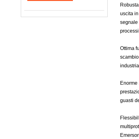
Robusta 
uscita i
segnale 
processi 
Ottima f
scambio 
industri
Enorme a
prestazio
guasti de
Flessibil
multiprot
Emerson 