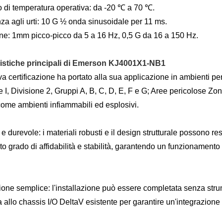
lo di temperatura operativa: da -20 ℃ a 70 ℃.
za agli urti: 10 G ½ onda sinusoidale per 11 ms.
ne: 1mm picco-picco da 5 a 16 Hz, 0,5 G da 16 a 150 Hz.
ristiche principali di Emerson KJ4001X1-NB1
iva certificazione ha portato alla sua applicazione in ambienti p
e I, Divisione 2, Gruppi A, B, C, D, E, F e G; Aree pericolose Zon
, come ambienti infiammabili ed esplosivi.
e durevole: i materiali robusti e il design strutturale possono re
to grado di affidabilità e stabilità, garantendo un funzionamento 
zione semplice: l'installazione può essere completata senza st
a allo chassis I/O DeltaV esistente per garantire un'integrazione 