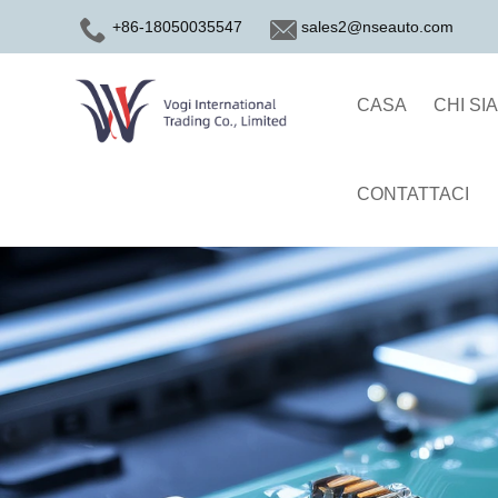
+86-18050035547
sales2@nseauto.com
CASA
CHI SI
CONTATTACI