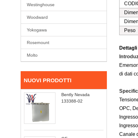
CODI
Westinghouse
Dimen
Woodward
Dimens
Yokogawa
Peso
Rosemount
Dettagli
Molto
Introdu
Emerson 
di dati c
NUOVI PRODOTTI
Specifi
Bently Nevada
Tensione
133388-02
OPC, Del
Ingresso
Ingresso
Canale d