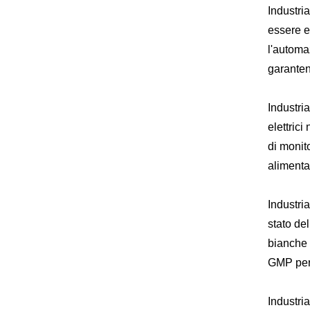
Industria
essere ef
l'automa
garanten
Industria
elettrici
di monit
alimenta
Industri
stato de
bianche 
GMP per 
Industri