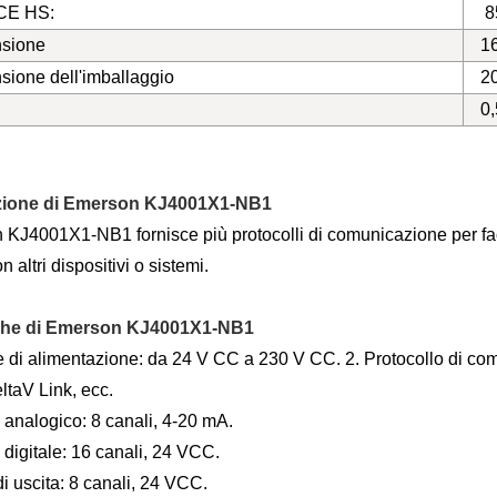
CE HS:
8
sione
16
ione dell'imballaggio
2
0,
zione di Emerson KJ4001X1-NB1
KJ4001X1-NB1 fornisce più protocolli di comunicazione per faci
on altri dispositivi o sistemi.
che di Emerson KJ4001X1-NB1
 di alimentazione: da 24 V CC a 230 V CC. 2. Protocollo di co
taV Link, ecc.
 analogico: 8 canali, 4-20 mA.
 digitale: 16 canali, 24 VCC.
i uscita: 8 canali, 24 VCC.