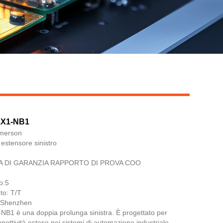
Live
1X1-NB1
Emerson
estensore sinistro
TERA DI GARANZIA RAPPORTO DI PROVA COO
o:5
to: T/T
: Shenzhen
1 è una doppia prolunga sinistra. È progettato per
nnettività estese nei sistemi di automazione industriale,