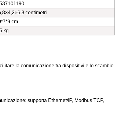
537101190
,8×4,2×6,8 centimetri
0*7*9 cm
5 kg
litare la comunicazione tra dispositivi e lo scambio
municazione: supporta Ethernet/IP, Modbus TCP,