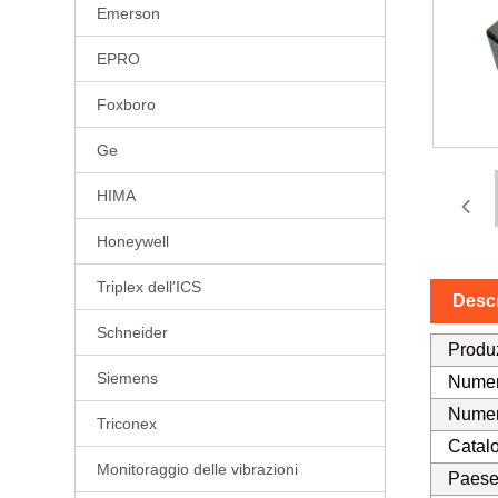
Emerson
EPRO
Foxboro
Ge
HIMA
Honeywell
Triplex dell'ICS
Descr
Schneider
Produ
Siemens
Numer
Numer
Triconex
Catal
Monitoraggio delle vibrazioni
Paese 