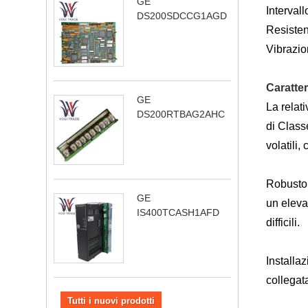
GE
Interval
DS200SDCCG1AGD
Resisten
Vibrazio
Caratte
GE
La relat
DS200RTBAG2AHC
di Class
volatili
Robusto 
GE
un eleva
IS400TCASH1AFD
difficili.
Installa
collegat
Tutti i nuovi prodotti