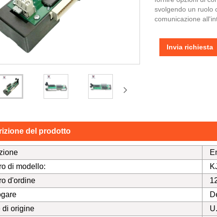
svolgendo un ruolo c
comunicazione all'int
Invia richiesta
izione del prodotto
zione
E
o di modello:
K
o d'ordine
1
ogare
D
di origine
U