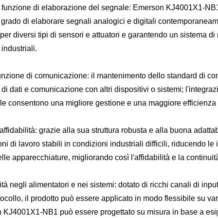
funzione di elaborazione del segnale: Emerson KJ4001X1-NB1 disp
n grado di elaborare segnali analogici e digitali contemporaneame
per diversi tipi di sensori e attuatori e garantendo un sistema d
industriali.
unzione di comunicazione: il mantenimento dello standard di co
di dati e comunicazione con altri dispositivi o sistemi; l'integr
ale consentono una migliore gestione e una maggiore efficienza 
ffidabilità: grazie alla sua struttura robusta e alla buona ad
ni di lavoro stabili in condizioni industriali difficili, riducendo l
lle apparecchiature, migliorando così l'affidabilità e la continui
ità negli alimentatori e nei sistemi: dotato di ricchi canali di i
ocollo, il prodotto può essere applicato in modo flessibile su vari 
KJ4001X1-NB1 può essere progettato su misura in base a esig