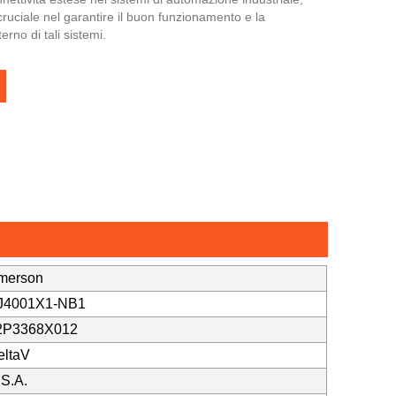
ruciale nel garantire il buon funzionamento e la
erno di tali sistemi.
merson
J4001X1-NB1
2P3368X012
eltaV
.S.A.